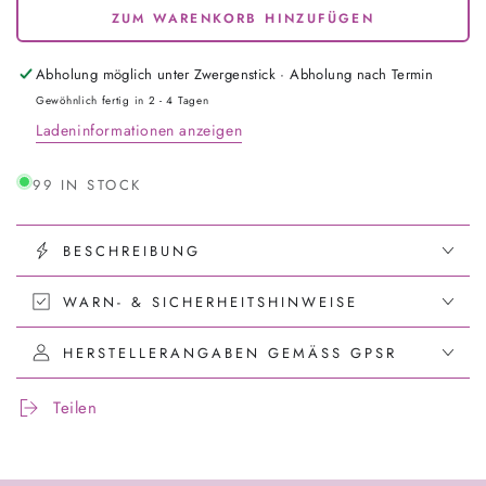
die
die
ZUM WARENKORB HINZUFÜGEN
Menge
Menge
für
für
Tasse
Tasse
Abholung möglich unter
Zwergenstick · Abholung nach Termin
-
-
Gewöhnlich fertig in 2 - 4 Tagen
Namenstasse
Namenstasse
Ladeninformationen anzeigen
Einhorn
Einhorn
(Personalisiert)
(Personalisiert)
99 IN STOCK
BESCHREIBUNG
WARN- & SICHERHEITSHINWEISE
HERSTELLERANGABEN GEMÄSS GPSR
Teilen