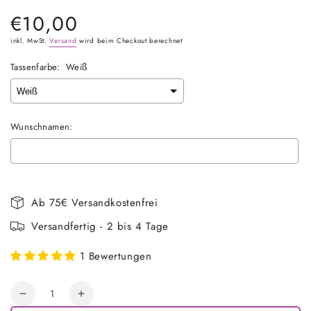
€10,00
Regulärer
Preis
inkl. MwSt.
Versand
wird beim Checkout berechnet
Tassenfarbe:
Weiß
Wunschnamen:
Selection will add
€0,00
to the price
Ab 75€ Versandkostenfrei
Versandfertig - 2 bis 4 Tage
1 Bewertungen
Anzahl
Verringere
Erhöhe