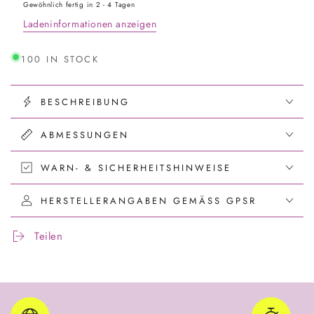
Blumenring
Blumenring
Gewöhnlich fertig in 2 - 4 Tagen
-
-
Ladeninformationen anzeigen
Personalisierbar
Personalisierbar
mit
mit
100 IN STOCK
Namen
Namen
und
und
Hochzeitsdatum
Hochzeitsdatum
BESCHREIBUNG
ABMESSUNGEN
WARN- & SICHERHEITSHINWEISE
HERSTELLERANGABEN GEMÄSS GPSR
Teilen