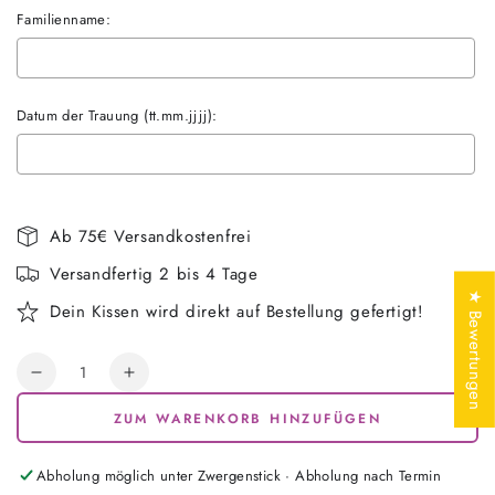
Familienname:
Datum der Trauung (tt.mm.jjjj):
Selection will add
€0,00
to the price
Ab 75€ Versandkostenfrei
Versandfertig 2 bis 4 Tage
★ Bewertungen
Dein Kissen wird direkt auf Bestellung gefertigt!
Anzahl
Verringere
Erhöhe
die
die
ZUM WARENKORB HINZUFÜGEN
Menge
Menge
für
für
Hochzeitkissen
Hochzeitkissen
Abholung möglich unter
Zwergenstick · Abholung nach Termin